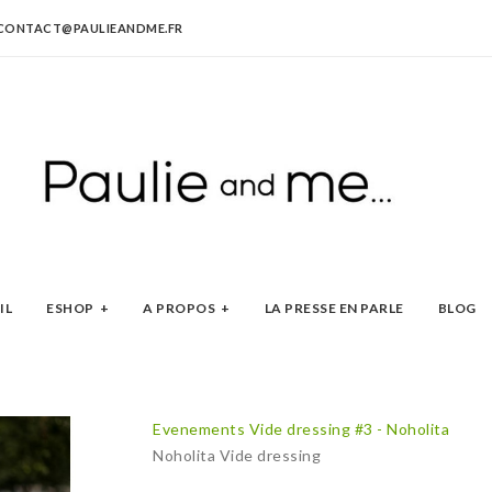
CONTACT@PAULIEANDME.FR
IL
ESHOP
A PROPOS
LA PRESSE EN PARLE
BLOG
Evenements
Vide dressing #3 - Noholita
Noholita Vide dressing