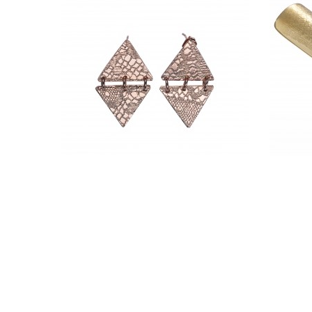
BOUCLES D'OREILLES JOSS -
BAGUE
CLARA JASMINE
265,00 €
ADD TO CART