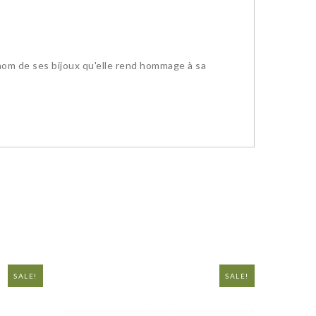
e nom de ses bijoux qu'elle rend hommage à sa
SALE!
NEW
SALE!
NEW