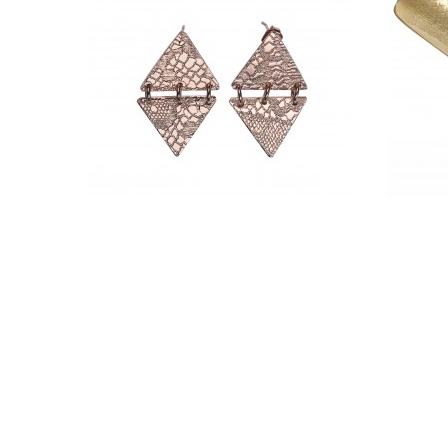
BOUCLES D'OREILLES JOSS -
BAGUE
CLARA JASMINE
265,00 €
ADD TO CART