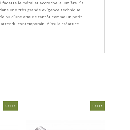
i facette le métal et accroche la lumière. Sa
é dans une très grande exigence technique,
gerie ou d’une armure tantôt comme un petit
’inattendu contemporain. Ainsi la créatrice
SALE!
NEW
SALE!
NEW