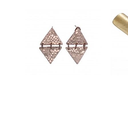
BOUCLES D'OREILLES JOSS -
BAGUE
CLARA JASMINE
265,00 €
ADD TO CART