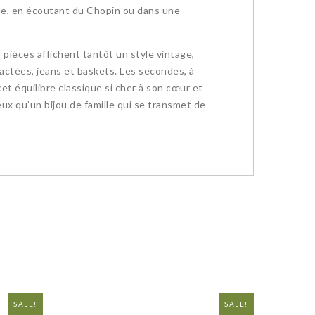
iele, en écoutant du Chopin ou dans une
pièces affichent tantôt un style vintage,
ractées, jeans et baskets. Les secondes, à
et équilibre classique si cher à son cœur et
ieux qu’un bijou de famille qui se transmet de
SALE!
NEW
SALE!
NEW