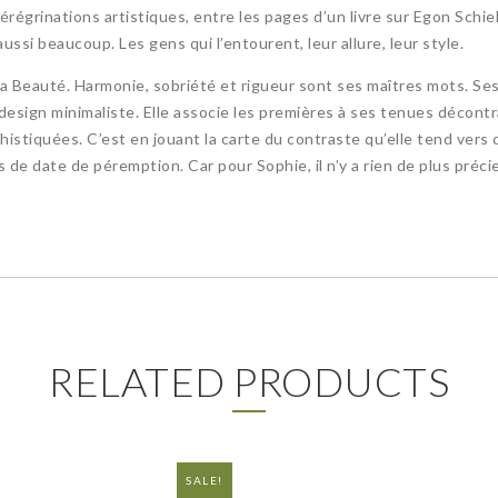
 pérégrinations artistiques, entre les pages d’un livre sur Egon Sch
ssi beaucoup. Les gens qui l’entourent, leur allure, leur style.
 Beauté. Harmonie, sobriété et rigueur sont ses maîtres mots. Ses 
n design minimaliste. Elle associe les premières à ses tenues décont
istiquées. C’est en jouant la carte du contraste qu’elle tend vers c
as de date de péremption. Car pour Sophie, il n’y a rien de plus préc
RELATED PRODUCTS
SALE!
NEW