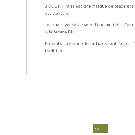
BOUETH Paris est une marque de bracelets et 
occidentale.
La grue royale à la symbolique multiple, fig
:« la femme BH »
Produits en France, les articles font l’objet
tradition
SALE!
NEW