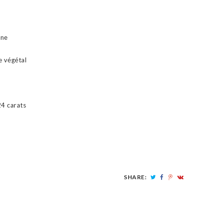
une
ge végétal
24 carats
SHARE: