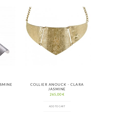
ASMINE
COLLIER ANOUCK - CLARA
CO
JASMINE
265,00 €
ADD TO CART