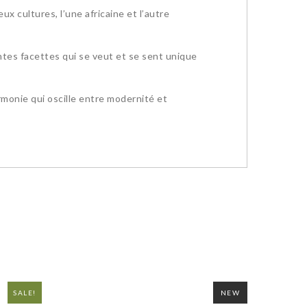
 cultures, l’une africaine et l’autre
entes facettes qui se veut et se sent unique
rmonie qui oscille entre modernité et
SALE!
NEW
NEW